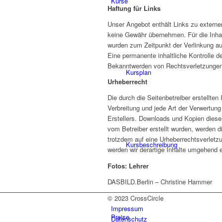
Kurse
Haftung für Links
Unser Angebot enthält Links zu externen
keine Gewähr übernehmen. Für die Inhalte
wurden zum Zeitpunkt der Verlinkung au
Eine permanente inhaltliche Kontrolle d
Bekanntwerden von Rechtsverletzungen 
Kursplan
Urheberrecht
Die durch die Seitenbetreiber erstellte
Verbreitung und jede Art der Verwertun
Erstellers. Downloads und Kopien dieser 
vom Betreiber erstellt wurden, werden d
trotzdem auf eine Urheberrechtsverlet
Kursbeschreibung
werden wir derartige Inhalte umgehend e
Fotos: Lehrer
DASBILD.Berlin – Christine Hammer
© 2023 CrossCircle
Impressum
Preise
Datenschutz