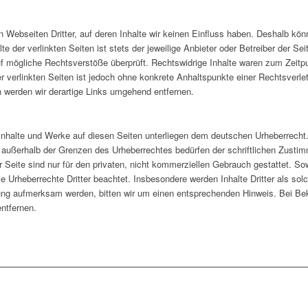
 Webseiten Dritter, auf deren Inhalte wir keinen Einfluss haben. Deshalb kön
 der verlinkten Seiten ist stets der jeweilige Anbieter oder Betreiber der Seit
f mögliche Rechtsverstöße überprüft. Rechtswidrige Inhalte waren zum Zeitpu
er verlinkten Seiten ist jedoch ohne konkrete Anhaltspunkte einer Rechtsverle
werden wir derartige Links umgehend entfernen.
n Inhalte und Werke auf diesen Seiten unterliegen dem deutschen Urheberrecht. 
g außerhalb der Grenzen des Urheberrechtes bedürfen der schriftlichen Zusti
Seite sind nur für den privaten, nicht kommerziellen Gebrauch gestattet. Sowe
ie Urheberrechte Dritter beachtet. Insbesondere werden Inhalte Dritter als so
zung aufmerksam werden, bitten wir um einen entsprechenden Hinweis. Bei B
ntfernen.