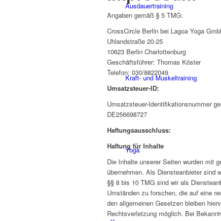
Ausdauertraining
Angaben gemäß § 5 TMG:
CrossCircle Berlin bei Lagoa Yoga Gm
Uhlandstraße 20-25
10623 Berlin Charlottenburg
Geschäftsführer: Thomas Köster
Telefon: 030/8822049
Kraft- und Muskeltraining
Umsatzsteuer-ID:
Umsatzsteuer-Identifikationsnummer g
DE256698727
Haftungsausschluss:
Haftung für Inhalte
Yoga
Die Inhalte unserer Seiten wurden mit gr
übernehmen. Als Diensteanbieter sind w
§§ 8 bis 10 TMG sind wir als Diensteanb
Umständen zu forschen, die auf eine re
den allgemeinen Gesetzen bleiben hierv
Rechtsverletzung möglich. Bei Bekannt